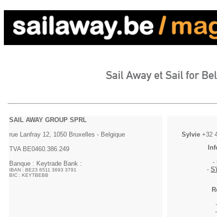
SAIL AWAY GROUP SPRL
rue Lanfray 12, 1050 Bruxelles - Belgique
Sylvie
+32 4
Inf
TVA BE0460.386.249
-
Banque : Keytrade Bank :
-
S'
IBAN : BE23 6511 3693 3791
BIC : KEYTBEBB
R